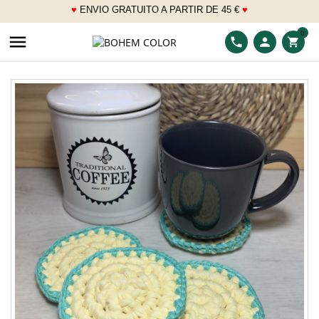
♥
ENVIO GRATUITO A PARTIR DE 45 €
♥
___
0

phone
person
shopping_cart