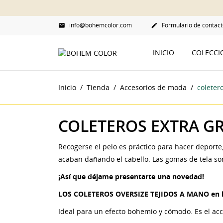
info@bohemcolor.com
Formulario de contact


INICIO
COLECC
Inicio
Tienda
Accesorios de moda
coleter
COLETEROS EXTRA G
Recogerse el pelo es práctico para hacer deport
acaban dañando el cabello. Las gomas de tela so
¡Así que déjame presentarte una novedad!
LOS COLETEROS OVERSIZE TEJIDOS A MANO
en 
Ideal para un efecto bohemio y cómodo. Es el acce