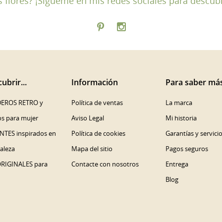
las flores? ¡Sígueme en mis redes sociales para descub
ubrir...
Información
Para saber má
EROS RETRO y
Política de ventas
La marca
os para mujer
Aviso Legal
Mi historia
NTES inspirados en
Política de cookies
Garantías y servici
raleza
Mapa del sitio
Pagos seguros
ORIGINALES para
Contacte con nosotros
Entrega
Blog