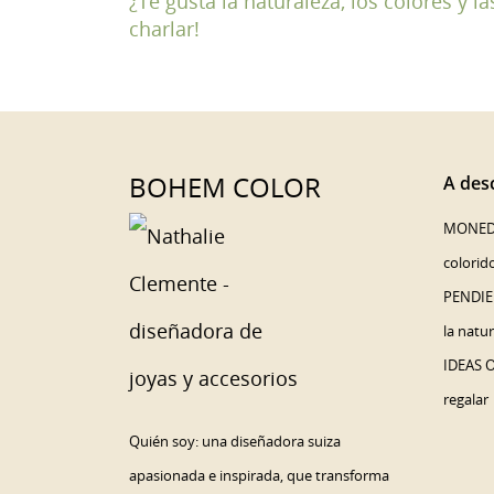
¿Te gusta la naturaleza, los colores y 
charlar!
BOHEM COLOR
A desc
MONED
colorid
PENDIE
la natu
IDEAS 
regalar
Quién soy: una diseñadora suiza
apasionada e inspirada, que transforma