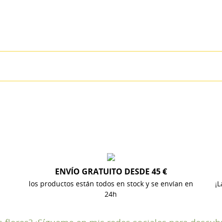
ITLE))
MODALTITLE))
ICIAR SESIÓN
 LISTA DE DESEOS
ABEL))
confirmMessage))
be iniciar sesión para guardar productos en su lista de deseos.
Crear nueva lis
add_circle_outline
((cancelText))
((cancelText))
((modalDeleteText))
((loginText))
((cancelText))
((createText))
ENVÍO GRATUITO DESDE 45 €
los productos están todos en stock y se envían en
¡L
24h