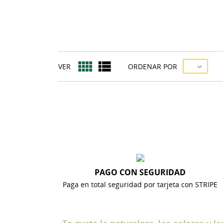
+2
((T
((
IN
MI
((L
((
De


VER
ORDENAR POR

PAGO CON SEGURIDAD
Paga en total seguridad por tarjeta con STRIPE