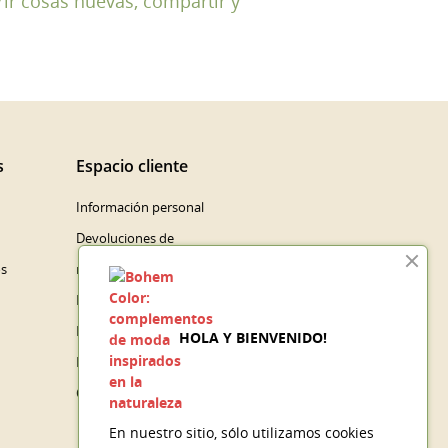
rir cosas nuevas, compartir y
s
Espacio cliente
Información personal
Devoluciones de
os
mercancía
Pedidos
Facturas por abono
HOLA Y BIENVENIDO!
Direcciones
Cupones de descuento
En nuestro sitio, sólo utilizamos cookies