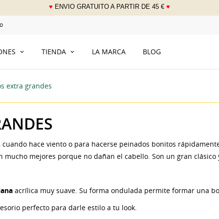
♥
ENVIO GRATUITO A PARTIR DE 45 €
♥
___
o
IONES
TIENDA
LA MARCA
BLOG
os extra grandes
RANDES
e, cuando hace viento o para hacerse peinados bonitos rápidamente
n mucho mejores porque no dañan el cabello. Son un gran clásico y
lana
acrílica muy suave. Su forma ondulada permite formar una boni
sorio perfecto para darle estilo a tu look.