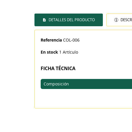
DETALLES DEL PRODUCTO
DESCR
((T
Referencia
COL-006
IN
MI
((L
En stock
1 Artículo
De
FICHA TÉCNICA
Composición