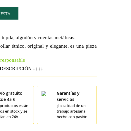
CESTA
a tejida, algodón y cuentas metálicas.
ollar étnico, original y elegante, es una pieza
o-responsable
↓↓↓↓
aña DESCRIPCIÓN
ío gratuito
Garantías y
sde 45 €
servicios
 productos están
¡La calidad de un
os en stock y se
trabajo artesanal
ían en 24h
hecho con pasión!