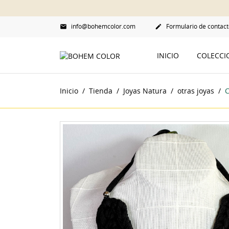
info@bohemcolor.com
Formulario de contact


INICIO
COLECC
Inicio
Tienda
Joyas Natura
otras joyas
C