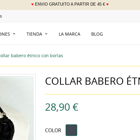
♥
ENVIO GRATUITO A PARTIR DE 45 €
♥
___
o
IONES
TIENDA
LA MARCA
BLOG
ollar babero étnico con borlas
COLLAR BABERO ÉT
28,90 €
Negro
COLOR