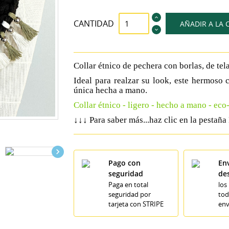
CANTIDAD
AÑADIR A LA 
Collar étnico de pechera con borlas, de tel
Ideal para realzar su look, este hermoso c
única hecha a mano.
Collar étnico - ligero - hecho a mano - ec
↓↓↓
Para saber más...haz clic en la pest

Pago con
Env
seguridad
de
Paga en total
los
seguridad por
tod
tarjeta con STRIPE
env