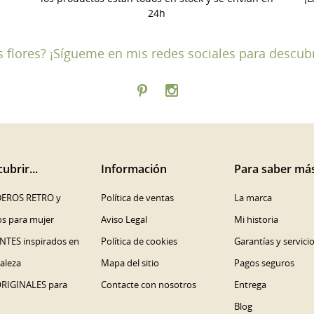
MODALTITLE))
ICIAR SESIÓN
 LISTA DE DESEOS
24h
ABEL))
confirmMessage))
be iniciar sesión para guardar productos en su lista de deseos.
las flores? ¡Sígueme en mis redes sociales para descub
Crear nueva lis
add_circle_outline
((cancelText))
((cancelText))
((modalDeleteText))
((loginText))
((cancelText))
((createText))
ubrir...
Información
Para saber má
EROS RETRO y
Política de ventas
La marca
os para mujer
Aviso Legal
Mi historia
NTES inspirados en
Política de cookies
Garantías y servici
raleza
Mapa del sitio
Pagos seguros
ORIGINALES para
Contacte con nosotros
Entrega
Blog