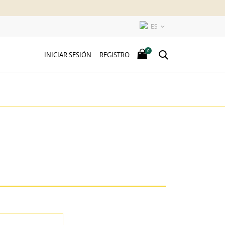
ES

0
INICIAR SESIÓN
REGISTRO