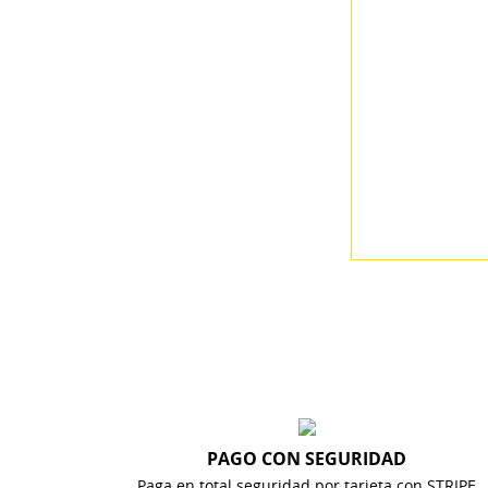
PAGO CON SEGURIDAD
((T
Paga en total seguridad por tarjeta con STRIPE