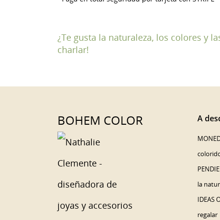
((
IN
MI
((L
((
De
¿Te gusta la naturaleza, los colores y 
charlar!
BOHEM COLOR
A desc
MONED
colorid
PENDIE
la natu
IDEAS 
regalar