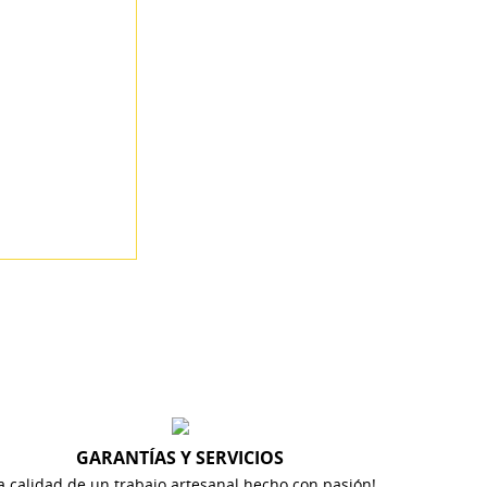
GARANTÍAS Y SERVICIOS
a calidad de un trabajo artesanal hecho con pasión!