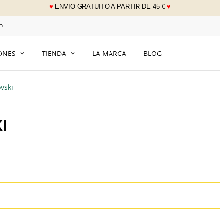
♥
ENVIO GRATUITO A PARTIR DE 45 €
♥
___
o
IONES
TIENDA
LA MARCA
BLOG
ovski
I