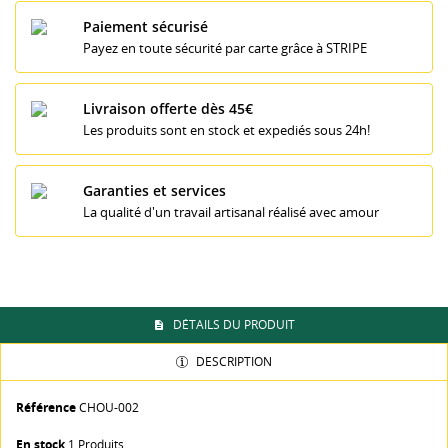
Paiement sécurisé
Payez en toute sécurité par carte grâce à STRIPE
Livraison offerte dès 45€
Les produits sont en stock et expediés sous 24h!
Garanties et services
La qualité d'un travail artisanal réalisé avec amour
DÉTAILS DU PRODUIT
((TITLE))
CONNEXION
DESCRIPTION
MES LISTES
((LABEL))
Référence
CHOU-002
Vous devez être connecté pour ajouter des produits à
votre liste d'envies.
En stock
1 Produits