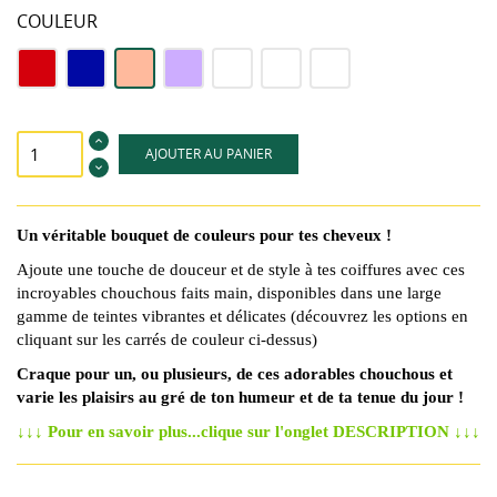
COULEUR
Rouge
Bleu
couleur
couleur
orange
couleur
bleu
marine
pêche
lilas
et
chinée
&
fuchsia
:
jaune
rose
vert
AJOUTER AU PANIER
blanc
Un véritable bouquet de couleurs pour tes cheveux !
Ajoute une touche de douceur et de style à tes coiffures avec ces
incroyables chouchous faits main, disponibles dans une large
gamme de teintes vibrantes et délicates (découvrez les options en
cliquant sur les carrés de couleur ci-dessus)
Craque pour un, ou plusieurs, de ces adorables chouchous et
varie les plaisirs au gré de ton humeur et de ta tenue du jour !
↓↓↓
Pour en savoir plus...clique sur l'onglet DESCRIPTION
↓↓↓