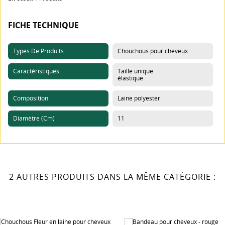
Créer une nouvelle liste
add_circle_outline
FICHE TECHNIQUE
((cancelText))
((loginText))
((cancelText))
((createText))
Types De Produits
Chouchous pour cheveux
Caractéristiques
Taille unique
élastique
Composition
Laine polyester
Diamètre (cm)
11
2 AUTRES PRODUITS DANS LA MÊME CATÉGORIE :