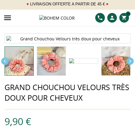
♥
LIVRAISON OFFERTE A PARTIR DE 45 €
♥
___
0

phone
person
shopping_cart


GRAND CHOUCHOU VELOURS TRÈS
DOUX POUR CHEVEUX
9,90 €