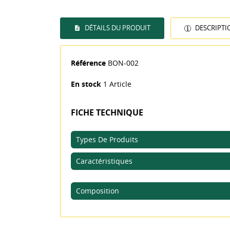
DÉTAILS DU PRODUIT
DESCRIPTI
((T
CO
ME
Référence
BON-002
((L
Vo
En stock
1 Article
d'e
FICHE TECHNIQUE
Types De Produits
Caractéristiques
Composition