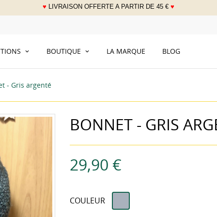
♥
LIVRAISON OFFERTE A PARTIR DE 45 €
♥
___
CTIONS
BOUTIQUE
LA MARQUE
BLOG
t - Gris argenté
BONNET - GRIS ARG
29,90 €
Gris
COULEUR