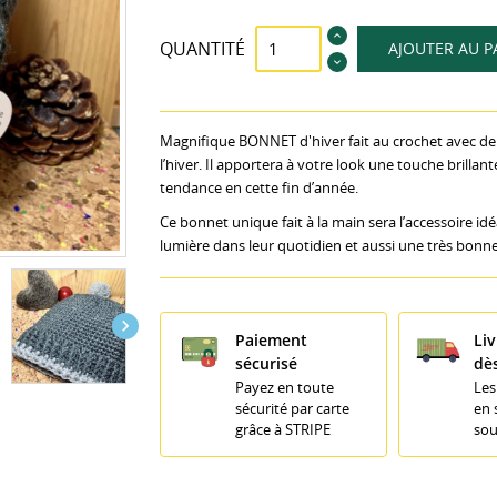
QUANTITÉ
AJOUTER AU P
Magnifique BONNET d'hiver fait au crochet avec de l
l’hiver. Il apportera à votre look une touche brilla
tendance en cette fin d’année.
Ce bonnet unique fait à la main sera l’accessoire id
lumière dans leur quotidien et aussi une très bonn

Paiement
Liv
sécurisé
dè
Payez en toute
Les
sécurité par carte
en 
grâce à STRIPE
sou