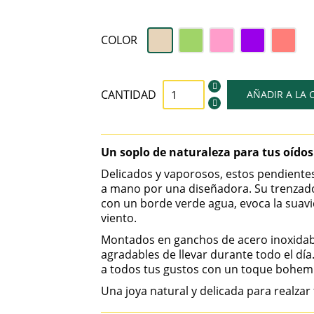
Beige
Verde
Rosa
Violeta
Coral
COLOR
CANTIDAD
AÑADIR A LA 
Un soplo de naturaleza para tus oídos
Delicados y vaporosos, estos pendiente
a mano por una diseñadora. Su trenzado 
con un borde verde agua, evoca la suavi
viento.
Montados en ganchos de acero inoxidabl
agradables de llevar durante todo el día
a todos tus gustos con un toque bohemi
Una joya natural y delicada para realzar