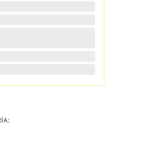
ta
ÍA: