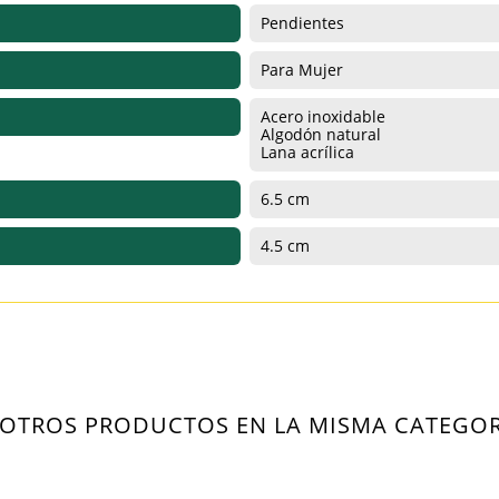
Pendientes
Para Mujer
ITLE))
Acero inoxidable
Algodón natural
ICIAR SESIÓN
Lana acrílica
 LISTA DE DESEOS
ABEL))
6.5 cm
be iniciar sesión para guardar productos en su lista de deseos.
4.5 cm
add_circle_outline
Crear nueva lis
((cancelText))
((loginText))
((cancelText))
((createText))
 OTROS PRODUCTOS EN LA MISMA CATEGOR