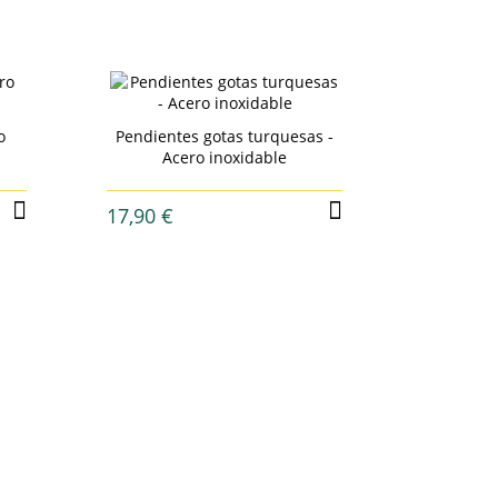
o
Pendientes gotas turquesas -
Pendiente
Acero inoxidable
- A
17,90 €
16,90 €