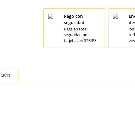
Pago con
Env
seguridad
de
Paga en total
los
seguridad por
tod
tarjeta con STRIPE
env
PCIÓN