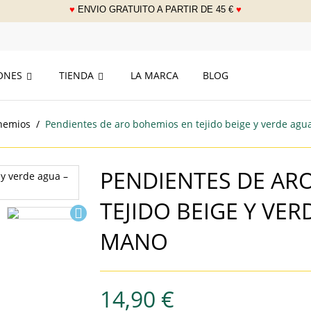
♥
ENVIO GRATUITO A PARTIR DE 45 €
♥
___
IONES
TIENDA
LA MARCA
BLOG
hemios
Pendientes de aro bohemios en tejido beige y verde agu
PENDIENTES DE AR
TEJIDO BEIGE Y VE

MANO
14,90 €