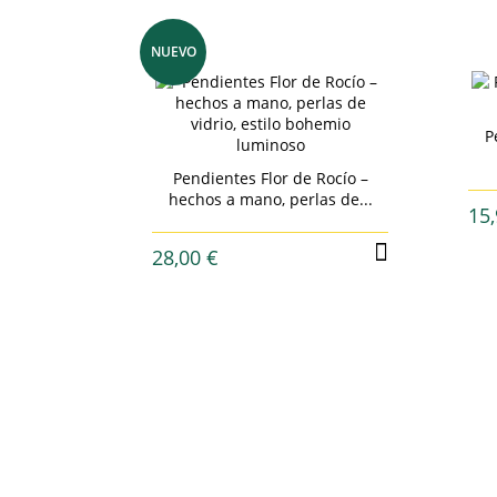
NUEVO
 acero
P
Pendientes Flor de Rocío –
hechos a mano, perlas de...
15,
28,00 €