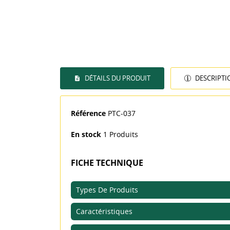
DÉTAILS DU PRODUIT
DESCRIPTI
Référence
PTC-037
En stock
1 Produits
FICHE TECHNIQUE
CR
Types De Produits
CO
Caractéristiques
NO
Vo
d'e