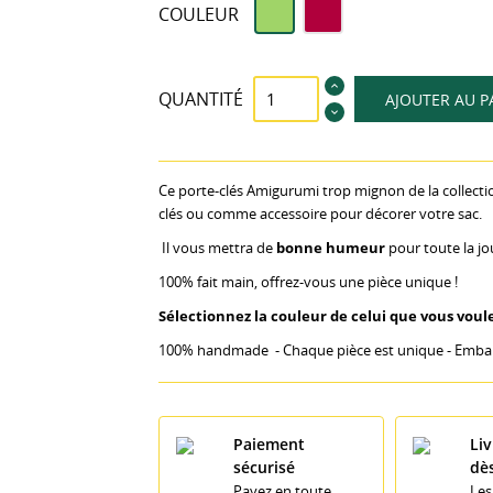
Vert
Bordeaux
COULEUR
QUANTITÉ
AJOUTER AU P
Ce porte-clés Amigurumi trop mignon de la collecti
clés ou comme accessoire pour décorer votre sac.
Il vous mettra de
bonne humeur
pour toute la j
100% fait main, offrez-vous une pièce unique !
Sélectionnez la couleur de celui que vous voul
100% handmade
- Chaque pièce est unique - Emb
Paiement
Liv
sécurisé
dè
Payez en toute
Les