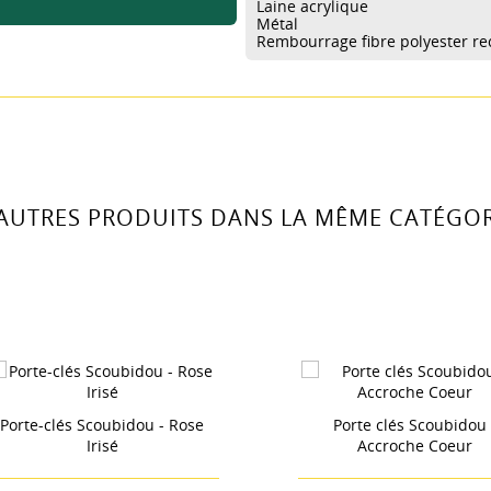
S LISTES
Laine acrylique
Métal
Rembourrage fibre polyester re
Créer une nouvelle 
add_circle_outline
Annuler
Connexion
Annuler
Créer une liste d'envies
 AUTRES PRODUITS DANS LA MÊME CATÉGORI
orte-clés Scoubidou - Rose
Porte clés Scoubidou -
Irisé
Accroche Coeur