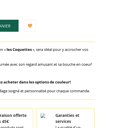
ANIER
on «
les Coquettes
», sera idéal pour y accrocher vos
ournée avec son regard amusant et sa bouche en coeur!
ez acheter dans les options de couleur!
allage soigné et personnalisé pour chaque commande.
raison offerte
Garanties et
s 45€
services
 produits sont
La qualité d'un