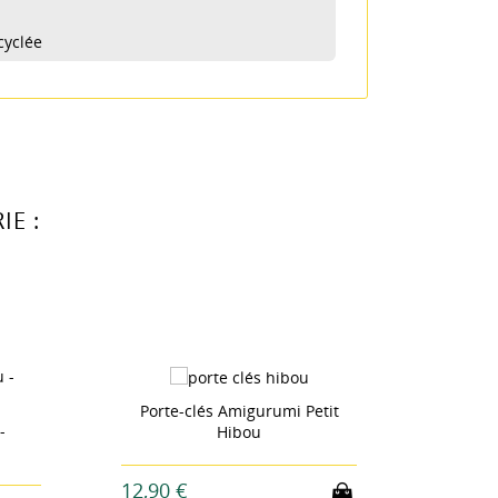
cyclée
liste
E :
Porte-clés Amigurumi Petit
Porte-c
Hibou
12,90 €
14,90 €