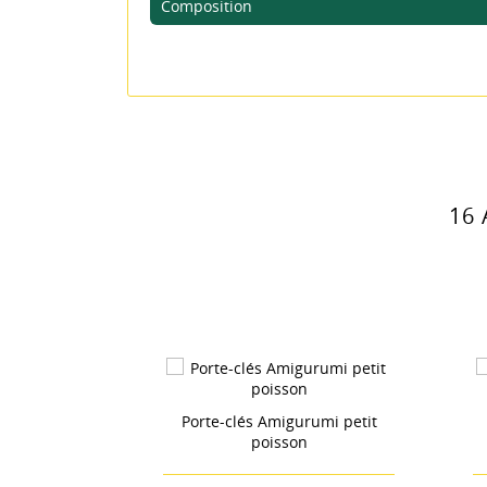
ME
Composition
16
astèque &
Porte-clés Amigurumi petit
P
poisson