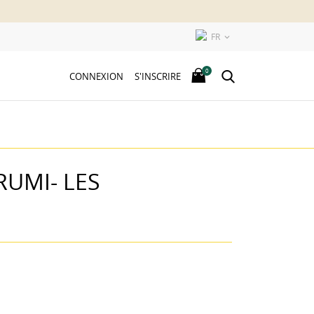
FR

0
CONNEXION
S'INSCRIRE
UMI- LES